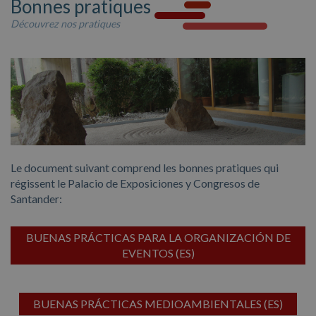
Bonnes pratiques
Présentation de candidatures
Vestibule
Découvrez nos pratiques
Tarifs
Installations de catering
Documentation
Autres espaces
Profil du contractant
Galerie photos
Le document suivant comprend les bonnes pratiques qui
régissent le Palacio de Exposiciones y Congresos de
Événements
Santander:
BUENAS PRÁCTICAS PARA LA ORGANIZACIÓN DE
EVENTOS (ES)
BUENAS PRÁCTICAS MEDIOAMBIENTALES (ES)