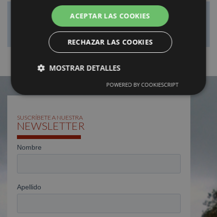
¡No te pierdas nada!
ACEPTAR LAS COOKIES
RECHAZAR LAS COOKIES
MOSTRAR DETALLES
POWERED BY COOKIESCRIPT
SUSCRÍBETE A NUESTRA
NEWSLETTER