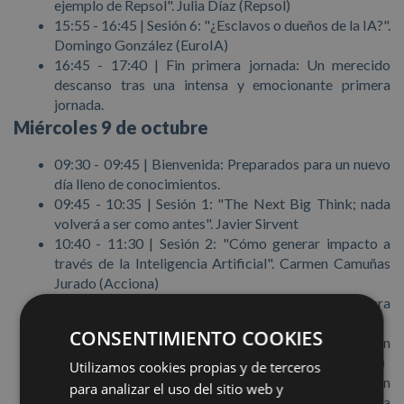
ejemplo de Repsol". Julia Díaz (Repsol)
15:55 - 16:45 | Sesión 6: "¿Esclavos o dueños de la IA?".
Domingo González (EuroIA)
16:45 - 17:40 | Fin primera jornada: Un merecido
descanso tras una intensa y emocionante primera
jornada.
Miércoles 9 de octubre
09:30 - 09:45 | Bienvenida: Preparados para un nuevo
día lleno de conocimientos.
09:45 - 10:35 | Sesión 1: "The Next Big Think; nada
volverá a ser como antes". Javier Sirvent
10:40 - 11:30 | Sesión 2: "Cómo generar impacto a
través de la Inteligencia Artificial". Carmen Camuñas
Jurado (Acciona)
11:30 - 12:00 | Coffee Break: Otro momento para
conocernos mejor y compartir lo aprendido.
CONSENTIMIENTO COOKIES
12:00 - 12:50 | Sesión 3: "IA Generativa, ¿estamos en
una nueva burbuja tecnológica?". Álvaro Barbero (IIC)
Utilizamos cookies propias y de terceros
12:55 - 13:45 | Sesión 4: "Planificación de la aplicación
para analizar el uso del sitio web y
de la inteligencia artificial en ciberseguridad". Rebeca