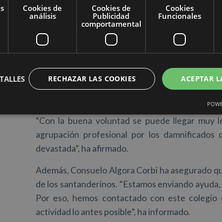
añadido y ha avanzado que el Ayuntamiento dest
as
Cookies de
Cookies de
Cookies
análisis
Publicidad
Funcionales
actos y el hall del Palacio de Exposiciones de S
comportamental
desarrollar sus actividades solidarias con lo
información en el propio palacio.
Por su parte, Pelechano ha detallado el programa
TALLES
RECHAZAR LAS COOKIES
ACEPTAR L
Serrano, seis pasodobles valencianos y concreta
y pueblo’, de un compositor muy ligado a Paiporta
POWE
“Con la buena voluntad se puede llegar muy le
agrupación profesional por los damnificados 
devastada”, ha afirmado.
Además, Consuelo Algora Corbi ha asegurado que
de los santanderinos. “Estamos enviando ayuda,
Por eso, hemos contactado con este colegio 
actividad lo antes posible”, ha informado.