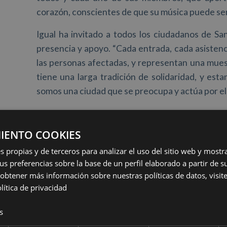
corazón, conscientes de que su música puede ser 
Igual ha invitado a todos los ciudadanos de San
presencia y apoyo. “Cada entrada, cada asisten
las personas afectadas, y representan una mues
tiene una larga tradición de solidaridad, y e
somos una ciudad que se preocupa y actúa por el
Igual ha destacado que el Ayuntamiento de 
causa: “Hemos movilizado todos los recursos a 
IENTO COOKIES
con recursos especializados en achique de agua
s propias y de terceros para analizar el uso del sitio web y mostr
Civil con dos vehículos todoterreno equipados 
us preferencias sobre la base de un perfil elaborado a partir de s
hemos conseguido una impresionante respuest
obtener más información sobre nuestras políticas de datos, visite 
centros cívicos. No quiero olvidarme tampoco 
lítica de privacidad
acudido a Valencia”.
s
“Este concierto solidario representa una prolon