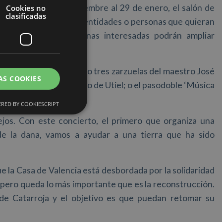
inará, del 19 de diciembre al 29 de enero, el salón de
Cookies no
clasificadas
antander para todas las entidades o personas que quieran
s afectados. Las personas interesadas podrán ampliar
 del recital, destacando tres zarzuelas del maestro José
AS COOKIES
mente uno del municipio de Utiel; o el pasodoble ‘Música
.
RED BY COOKIESCRIPT
jos. Con este concierto, el primero que organiza una
de la dana, vamos a ayudar a una tierra que ha sido
 la Casa de Valencia está desbordada por la solidaridad
 pero queda lo más importante que es la reconstrucción.
de Catarroja y el objetivo es que puedan retomar su