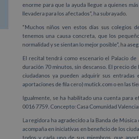
enorme para que la ayuda llegue a quienes más 
llevadera para los afectados”, ha subrayado.
“Muchos niños ven estos días sus colegios dev
tenemos una causa concreta, que los pequeño
normalidad y se sientan lo mejor posible”, ha ase
El recital tendrá como escenario el Palacio de 
duración 70 minutos, sin descanso. El precio de 
ciudadanos ya pueden adquirir sus entradas e
aportaciones de fila cero) mutick.com o en las tien
Igualmente, se ha habilitado una cuenta para 
0016 7759. Concepto: Casa Comunidad Valenci
La regidora ha agradecido a la Banda de Música 
acompaña en iniciativas en beneficio de los ciud
todos y cada uno de sus miembros, que aportan