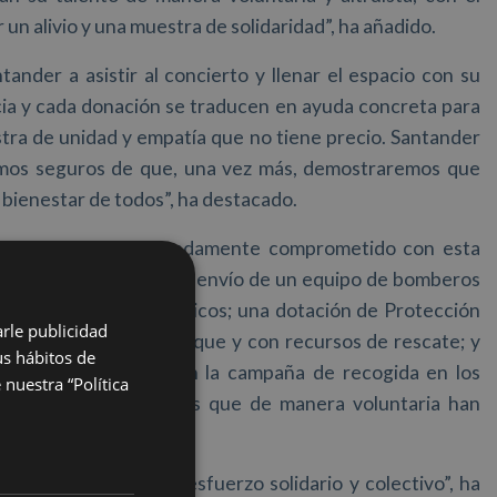
un alivio y una muestra de solidaridad”, ha añadido.
tander a asistir al concierto y llenar el espacio con su
cia y cada donación se traducen en ayuda concreta para
tra de unidad y empatía que no tiene precio. Santander
stamos seguros de que, una vez más, demostraremos que
 bienestar de todos”, ha destacado.
Santander está profundamente comprometido con esta
nuestro alcance, con el envío de un equipo de bomberos
 y generadores eléctricos; una dotación de Protección
arle publicidad
con tecnología de achique y con recursos de rescate; y
us hábitos de
a de la ciudadanía en la campaña de recogida en los
nuestra “Política
de los policías locales que de manera voluntaria han
gación de todo este esfuerzo solidario y colectivo”, ha